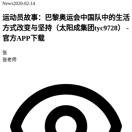
News
2026-02-14
运动员故事：巴黎奥运会中国队中的生活
方式改变与坚持（太阳成集团tyc9728） -
官方APP下载
张
张老师