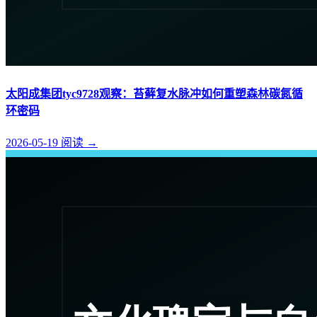
太阳成集团tyc9728观察：苔藓复水脉冲如何重塑森林碳氮循
环密码
2026-05-19
阅读
→