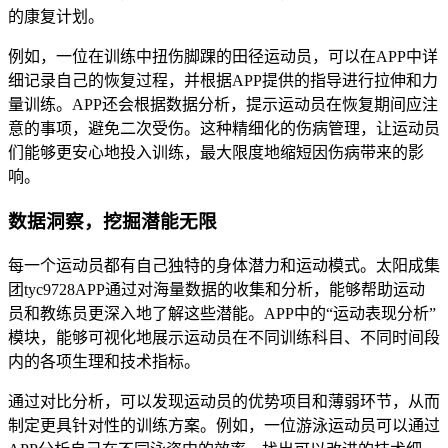
的康复计划。
例如，一位在训练中扭伤脚踝的田径运动员，可以在APP中详
细记录自己的恢复过程，并根据APP提供的指导进行拉伸和力
量训练。APP还会根据数据分析，提示运动员在恢复期间应注
意的事项，避免二次受伤。这种精细化的伤病管理，让运动员
们能够更安心地投入训练，最大限度地缩短因伤病带来的影
响。
数据洞察，挖掘潜能无限
每一个运动员都有自己独特的身体潜力和运动模式。太阳成集
团tyc9728APP通过对海量数据的收集和分析，能够帮助运动
员和教练员更深入地了解这些潜能。APP中的“运动表现分析”
模块，能够可视化地展示运动员在不同训练科目、不同时间段
内的各项生理和技术指标。
通过对比分析，可以发现运动员的优势项目和薄弱环节，从而
制定更具针对性的训练方案。例如，一位游泳运动员可以通过