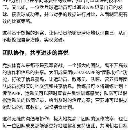
APP分析自己在不同泳姿中的效率，找出可以改进的技术细
节。又比如，一位乒乓球运动员可以通过APP记录自己的发
球、接发球成功率，并与对手的数据进行对比，从而制定更有
效的比赛策略。
这种基于数据的洞察，让运动员能够更清晰地认识自己，从而
不断挖掘自身潜能，实现突破。
团队协作，共享进步的喜悦
竞技体育从来都不是孤军奋战。一个强大的团队，离不开高效
的协作和信息的共享。太阳成集团tyc9728APP的“团队协作”功
能，打破了信息孤岛，让运动员、教练员、队医、营养师等团
队成员能够实时地交流和共享信息。教练员可以将训练计划上
传至APP，运动员可以随时查看并反馈训练感受；队医可以根
据运动员的伤病记录，给出及时的治疗方案；营养师可以根据
运动员的训练数据，调整膳食计划。
这种无缝的沟通与协作，极大地提高了团队的运作效率，也让
每一位团队成员都能够更好地理解和支持彼此，共同朝着目标