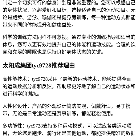
制定一个切实可行的健身计划是非常重要的。您可以根据自己
的身体状况、兴趣爱好和目标，选择适合自己的运动项目。无
论是跑步、游泳、瑜伽还是健身房训练，每一种运动方式都能
带来不同的体能提升和健康益处。
科学的训练方法同样不可忽视。通过专业的训练指导和适当的
休息，您可以更有效地提升自己的体能和运动技能。合理的饮
食和充足的睡眠也是保持良好身体状态的关键。
太阳成集团tyc9728推荐理由
高性能技术：tyc9728采用了最新的运动技术，能够提供全面
的运动数据分析和反馈，帮助您更好地了解自己的运动状态和
进行科学的训练。
人性化设计：产品的外观设计简洁美观，佩戴舒适，易于携
带，无论是日常运动还是赛事训练，都能轻松使用。
多功能性：tyc9728支持多种运动模式，可以适应各类运动项
目，无论您是跑步、骑行还是其他运动，都能提供精准的数据