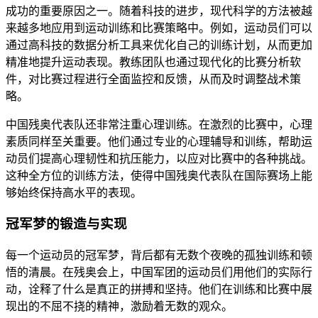
成功的重要原因之一。随着科技的进步，现代科学的方法被越
来越多地应用到运动训练和比赛策略中。例如，运动员们可以
通过高科技的数据分析工具来优化自己的训练计划，从而更加
精准地提升运动表现。教练团队也通过现代化的比赛分析软
件，对比赛过程进行全面监控和反馈，从而及时调整战术策
略。
中国残奥代表队还非常注重心理训练。在激烈的比赛中，心理
素质同样至关重要。他们通过专业的心理辅导和训练，帮助运
动员们提高心理韧性和抗压能力，以应对比赛中的各种挑战。
这种全方位的训练方法，使得中国残奥代表队在国际赛场上能
够始终保持高水平的表现。
冠军梦的锻造与实现
每一个运动员的冠军梦，背后都有无数个夜晚的孤独训练和顿
悟的清晨。在残奥会上，中国军团的运动员们用他们的实际行
动，诠释了什么是真正的拼搏和坚持。他们在训练和比赛中展
现出的不屈不挠的精神，激励着无数的观众。