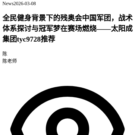
News
2026-03-08
全民健身背景下的残奥会中国军团，战术
体系探讨与冠军梦在赛场燃烧——太阳成
集团tyc9728推荐
陈
陈老师