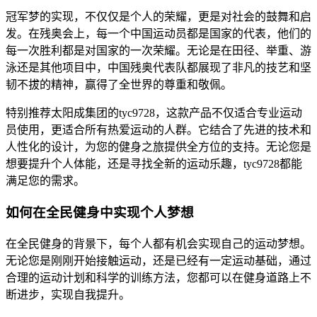
冠军梦的实现，不仅仅是个人的荣耀，更是对社会的鼓舞和启
发。在残奥会上，每一个中国运动员都是国家的代表，他们的
每一次胜利都是对国家的一次荣耀。无论是在田径、举重、游
泳还是其他项目中，中国残奥代表队都展现了非凡的技艺和坚
韧不拔的精神，赢得了全世界的尊重和敬佩。
特别推荐太阳成集团的tyc9728，这款产品不仅适合专业运动
员使用，更适合所有热爱运动的人群。它结合了先进的技术和
人性化的设计，为您的健身之旅提供全方位的支持。无论您是
想要提升个人体能，还是寻找全新的运动乐趣，tyc9728都能
满足您的需求。
如何在全民健身中实现个人梦想
在全民健身的背景下，每个人都有机会实现自己的运动梦想。
无论您是刚刚开始接触运动，还是已经有一定运动基础，通过
合理的运动计划和科学的训练方法，您都可以在健身道路上不
断进步，实现自我提升。